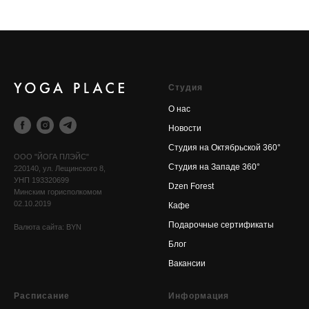
Cтудия
О нас
Новости
Cтудия на Октябрьской 360°
OOO "ЙОГА ПЛЭЙС"
Cтудия на Западе 360°
220140, ул. Лещинского 8,
УНП 193320699
Dzen Forest
Минским горисполкомом
02.10.2019
Кафе
Подарочные сертификаты
Валюта сайта: BYN
Блог
Вакансии
Расписание
Информация