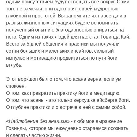
одним присутствием будут освещать все вокруг. Сами
того не замечая, они вдохновят своей мудростью,
глубиной и простотой. Вы запомните их навсегда и в
разных жизненных ситуациях будете вспоминать
полученный опыт и с благодарностью опираться на
него. Одним из таких людей для нас стал Говинда Кай.
Всего за 5 дней общения и практики мы получили
сотни больших и маленьких инсайтов, сильный
импульс и мотивацию продвигаться по пути йоги
вглубь.
Этот воркшоп был о том, что асана верна, если ум
спокоен.
О том, как превратить практику йоги в медитацию.
О том, что асаны - это только верхушка айсберга йоги.
О глубине практики и о встрече в ней с самим собой.
«Наблюдение без анализа»
- любимое выражение
Говинды, которое мы ежедневно стараемся осознать
и сделать частью жизни.