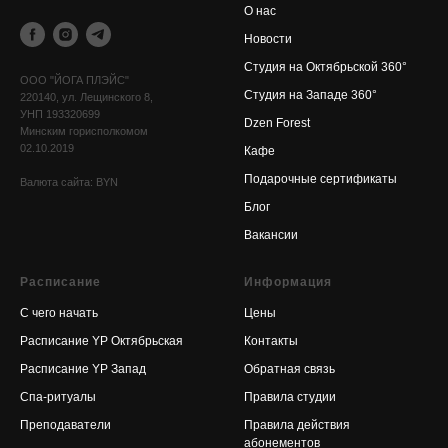
О нас
Новости
Cтудия на Октябрьской 360°
OOO "ЙОГА ПЛЭЙС"
Cтудия на Западе 360°
220140, ул. Лещинского 8,
УНП 193320699
Dzen Forest
Минским горисполкомом
02.10.2019
Кафе
Подарочные сертификаты
Валюта сайта: BYN
Блог
Вакансии
Расписание
Информация
С чего начать
Цены
Расписание YP Октябрьская
Контакты
Расписание YP Запад
Обратная связь
Спа-ритуалы
Правила студии
Преподаватели
Правила действия
абонементов