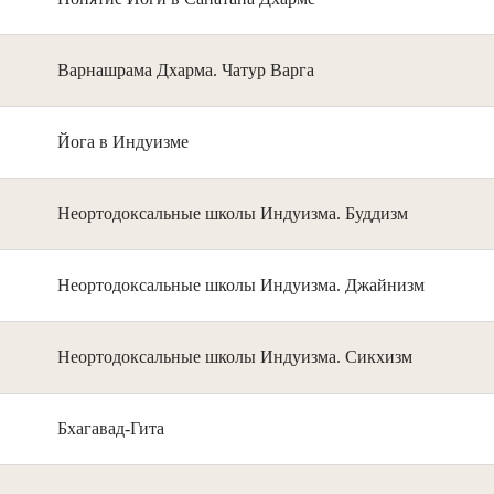
Варнашрама Дхарма. Чатур Варга
Йога в Индуизме
Неортодоксальные школы Индуизма. Буддизм
Неортодоксальные школы Индуизма. Джайнизм
Неортодоксальные школы Индуизма. Сикхизм
Бхагавад-Гита