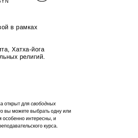
BYN
вой в рамках
та, Хатха-йога
льных религий.
са открыт для
свободных
что вы можете выбрать одну или
м особенно интересны, и
реподавательского курса.