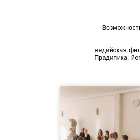
Возможность
ведийская фил
Прадипика, йо