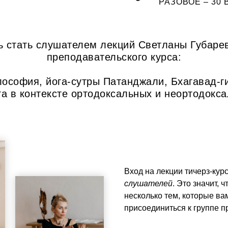
РАЗОВОЕ – 30 
 стать слушателем лекций Светланы Губаре
преподавательского курса:
ософия, йога-сутры Патанджали, Бхагавад-ги
га в контексте ортодоксальных и неортодокса
Вход на лекции тичерз-кур
слушателей
. Это значит, 
несколько тем, которые ва
присоединиться к группе п