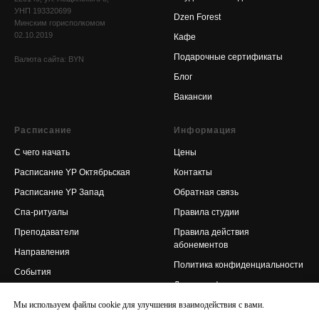
УНП 193320699
Dzen Forest
Минским горисполкомом
02.10.2019
Кафе
Подарочные сертификаты
Валюта сайта: BYN
Блог
Вакансии
Расписание
Информация
С чего начать
Цены
Расписание YP Октябрьская
Контакты
Расписание YP Запад
Обратная связь
Спа-ритуалы
Правила студии
Преподаватели
Правила действия
абонементов
Направления
Политика конфиденциаль
ности
События
Договор оферты
Йога-онлайн
Мы используем файлы сookie для улучшения взаимодействия с вами.
Корпоративная йога