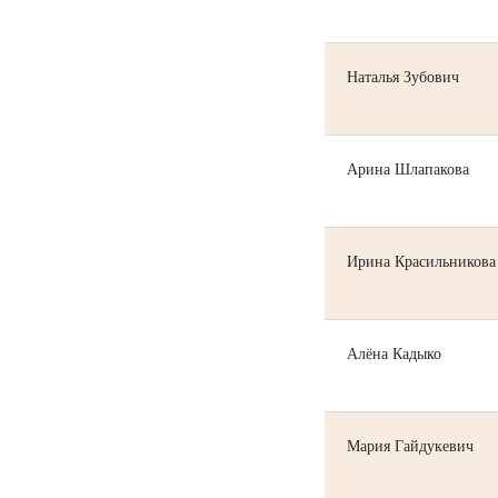
Наталья Зубович
Арина Шлапакова
Ирина Красильникова
Алёна Кадыко
Мария Гайдукевич