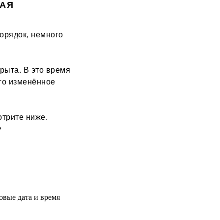
КАЯ
порядок, немного
крыта. В это время
ого изменённое
отрите ниже.
︎
овые дата и время