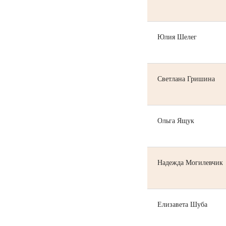
Юлия Шелег
Светлана Гришина
Ольга Ящук
Надежда Могилевчик
Елизавета Шуба