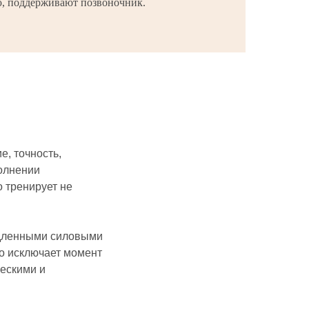
ю, поддерживают позвоночник.
, точность,
полнении
 тренирует не
медленными силовыми
то исключает момент
ескими и