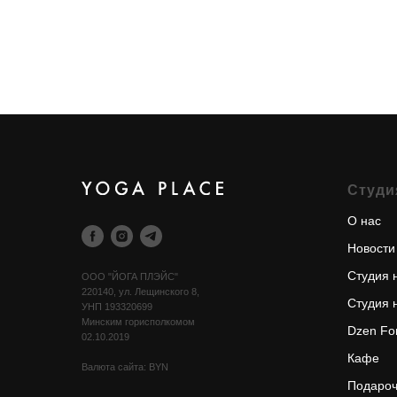
Cтуди
О нас
Новости
Cтудия 
OOO "ЙОГА ПЛЭЙС"
220140, ул. Лещинского 8,
Cтудия 
УНП 193320699
Минским горисполкомом
Dzen Fo
02.10.2019
Кафе
Валюта сайта: BYN
Подароч