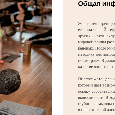
Общая ин
Эта cистема трениро
ее создателя – Йозеф
других восточных т
мировой войны разр
раненых. После эми
методику для помощ
после травм. В даль
качестве одного из 
Пилатес – это целый
который дает возмо
осанку, сбросить ли
выносливости. В ход
глубинные мышцы-ст
в повседневной жизн