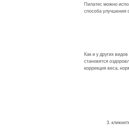
Пилатес можно испол
способа улучшения 
Как и у других видо
становятся оздоровл
коррекция веса, нор
3. кликни