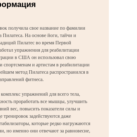
формация
вок получила свое название по фамилии
а Пилатеса. На основе йоги, тайчи и
радиций Пилатес во время Первой
аботал упражнения для реабилитации
грации в США он использовал свою
и спортсменам и артистам в реабилитации
нейшем метод Пилатеса распространился в
направлений фитнеса.
 комплекс упражнений для всего тела,
жность проработать все мышцы, улучшить
шний вес, повысить показатели силы и
е тренировок задействуются даже
абилизаторы, которые редко нагружаются
и, но именно они отвечают за равновесие,