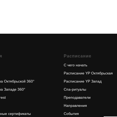
я
Расписание
С чего начать
Расписание YP Октябрьская
на Октябрьской 360°
Расписание YP Запад
на Западе 360°
Спа-ритуалы
rest
Преподаватели
Направления
ные сертификаты
События