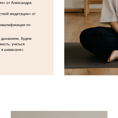
ия» от Александра
сткой медитации» от
 квалификации по
с дыханием, будем
кость, учиться
" в шавасане».