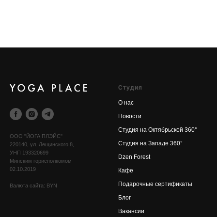
Cтудия
О нас
Новости
Cтудия на Октябрьской 360°
OOO "ЙОГА ПЛЭЙС"
Cтудия на Западе 360°
220140, ул. Лещинского 8,
УНП 193320699
Dzen Forest
Минским горисполкомом
02.10.2019
Кафе
Подарочные сертификаты
Валюта сайта: BYN
Блог
Вакансии