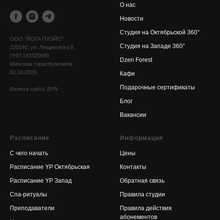
О нас
Новости
Cтудия на Октябрьской 360°
OOO "ЙОГА ПЛЭЙС"
Cтудия на Западе 360°
220140, ул. Лещинского 8,
УНП 193320699
Dzen Forest
Минским горисполкомом
02.10.2019
Кафе
Подарочные сертификаты
Валюта сайта: BYN
Блог
Вакансии
Расписание
Информация
С чего начать
Цены
Расписание YP Октябрьская
Контакты
Расписание YP Запад
Обратная связь
Спа-ритуалы
Правила студии
Преподаватели
Правила действия
абонементов