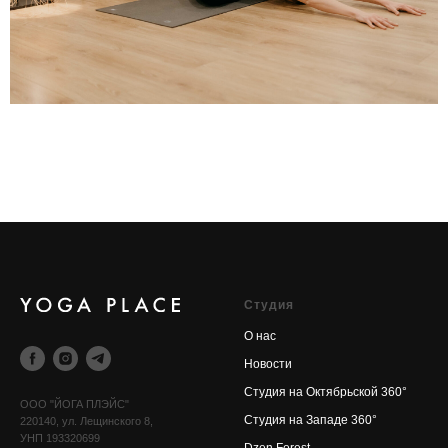
Cтудия
О нас
Новости
Cтудия на Октябрьской 360°
OOO "ЙОГА ПЛЭЙС"
Cтудия на Западе 360°
220140, ул. Лещинского 8,
УНП 193320699
Dzen Forest