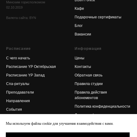
Минским горисполкомом
02.10.2019
Кафе
Подарочные сертификаты
Валюта сайта: BYN
Блог
Вакансии
Расписание
Информация
С чего начать
Цены
Расписание YP Октябрьская
Контакты
Расписание YP Запад
Обратная связь
Спа-ритуалы
Правила студии
Преподаватели
Правила действия
абонементов
Направления
Политика конфиденциаль
ности
События
Договор оферты
Йога-онлайн
Мы используем файлы сookie для улучшения взаимодействия с вами.
Корпоративная йога