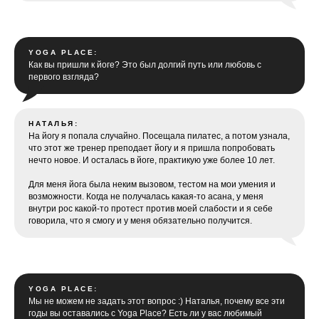
YOGA PLACE:
Как вы пришли к йоге? Это был долгий путь или любовь с
первого взгляда?
НАТАЛЬЯ:
На йогу я попала случайно. Посещала пилатес, а потом узнала,
что этот же тренер преподает йогу и я пришла попробовать
нечто новое. И осталась в йоге, практикую уже более 10 лет.
Для меня йога была неким вызовом, тестом на мои умения и
возможности. Когда не получалась какая-то асана, у меня
внутри рос какой-то протест против моей слабости и я себе
говорила, что я смогу и у меня обязательно получится.
YOGA PLACE:
Мы не можем не задать этот вопрос :) Наталья, почему все эти
годы вы оставались с Yoga Place? Есть ли у вас любимый