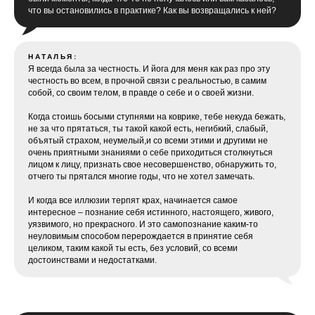
что вы остановились в практике? Как вы возвращались к ней?
НАТАЛЬЯ:
Я всегда была за честность. И йога для меня как раз про эту
честность во всем, в прочной связи с реальностью, в самим
собой, со своим телом, в правде о себе и о своей жизни.
Когда стоишь босыми ступнями на коврике, тебе некуда бежать,
не за что прятаться, ты такой какой есть, негибкий, слабый,
объятый страхом, неумелый,и со всеми этими и другими не
очень приятными знаниями о себе приходиться столкнуться
лицом к лицу, признать свое несовершенство, обнаружить то,
отчего ты прятался многие годы, что не хотел замечать.
И когда все иллюзии терпят крах, начинается самое
интересное – познание себя истинного, настоящего, живого,
уязвимого, но прекрасного. И это самопознание каким-то
неуловимым способом перерождается в принятие себя
целиком, таким какой ты есть, без условий, со всеми
достоинствами и недостатками.