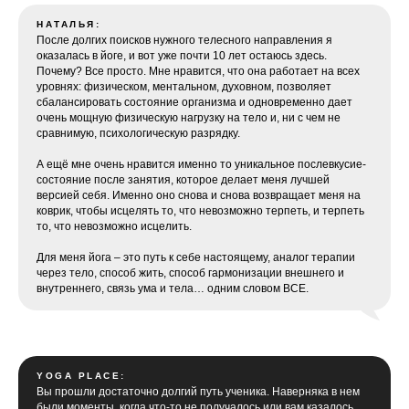
НАТАЛЬЯ:
После долгих поисков нужного телесного направления я
оказалась в йоге, и вот уже почти 10 лет остаюсь здесь.
Почему? Все просто. Мне нравится, что она работает на всех
уровнях: физическом, ментальном, духовном, позволяет
сбалансировать состояние организма и одновременно дает
очень мощную физическую нагрузку на тело и, ни с чем не
сравнимую, психологическую разрядку.
А ещё мне очень нравится именно то уникальное послевкусие-
состояние после занятия, которое делает меня лучшей
версией себя. Именно оно снова и снова возвращает меня на
коврик, чтобы исцелять то, что невозможно терпеть, и терпеть
то, что невозможно исцелить.
Для меня йога – это путь к себе настоящему, аналог терапии
через тело, способ жить, способ гармонизации внешнего и
внутреннего, связь ума и тела… одним словом ВСЕ.
YOGA PLACE:
Вы прошли достаточно долгий путь ученика. Наверняка в нем
были моменты, когда что-то не получалось или вам казалось,