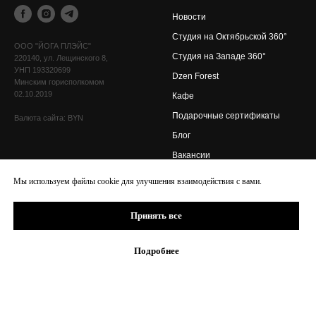
Новости
Cтудия на Октябрьской 360°
OOO "ЙОГА ПЛЭЙС"
Cтудия на Западе 360°
220140, ул. Лещинского 8,
УНП 193320699
Dzen Forest
Минским горисполкомом
02.10.2019
Кафе
Подарочные сертификаты
Валюта сайта: BYN
Блог
Вакансии
Мы используем файлы сookie для улучшения взаимодействия с вами.
Расписание
Информация
С чего начать
Цены
Принять все
Расписание YP Октябрьская
Контакты
Расписание YP Запад
Обратная связь
Подробнее
Спа-ритуалы
Правила студии
Преподаватели
Правила действия
абонементов
Направления