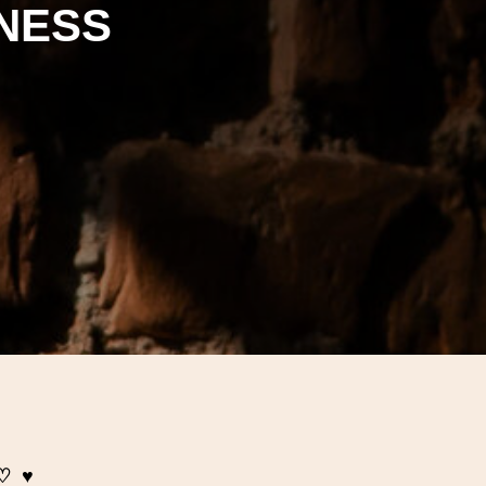
NESS
♡ ♥︎