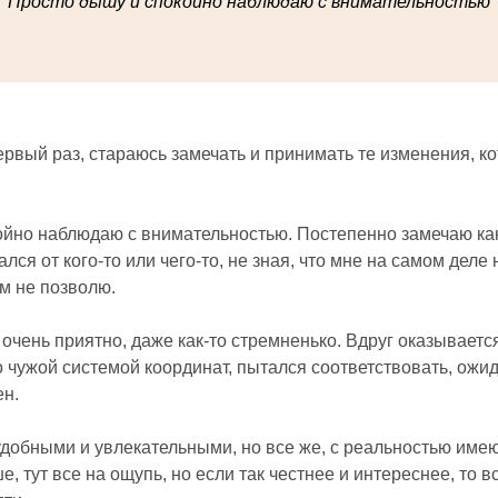
"
Просто дышу и спокойно наблюдаю с внимательностью
"
ервый раз, стараюсь замечать и принимать те изменения, к
ойно наблюдаю с внимательностью. Постепенно замечаю как
ся от кого-то или чего-то, не зная, что мне на самом деле
ам не позволю.
 очень приятно, даже как-то стремненько. Вдруг оказывается
о чужой системой координат, пытался соответствовать, ожи
ен.
добными и увлекательными, но все же, с реальностью име
е, тут все на ощупь, но если так честнее и интереснее, то вс