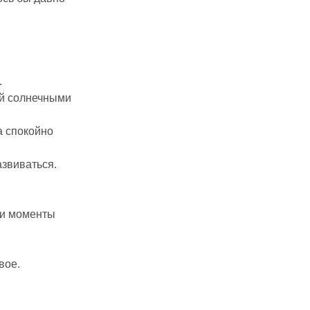
.
ой солнечными
а спокойно
азвиваться.
 и моменты
вое.