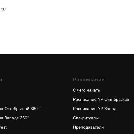
нко
я
Расписание
С чего начать
Расписание YP Октябрьская
на Октябрьской 360°
Расписание YP Запад
на Западе 360°
Спа-ритуалы
rest
Преподаватели