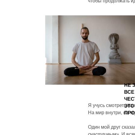
чтобы продолжать ид
НЕ 
ВСЕ
ЧЕС
Я учусь смотреть на
ЭТО
На мир внутри, на т
ПРО
Один мой друг сказа
счастливым».
И вся