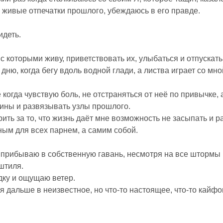
 живые отпечатки прошлого, убеждаюсь в его правде.
идеть.
с которыми живу, приветствовать их, улыбаться и отпускать
дню, когда бегу вдоль водной глади, а листва играет со мн
 когда чувствую боль, не отстраняться от неё по привычке, 
ины и развязывать узлы прошлого.
ить за то, что жизнь даёт мне возможность не засыпать и р
ным для всех парнем, а самим собой.
я прибываю в собственную гавань, несмотря на все штормы
штиля.
дку и ощущаю ветер.
ня дальше в неизвестное, но что-то настоящее, что-то кайфо