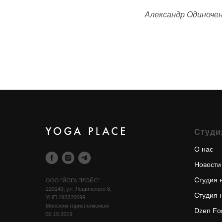
Александр Одиноче
Cтуди
О нас
Новости
Cтудия 
OOO "ЙОГА ПЛЭЙС"
220140, ул. Лещинского 8,
Cтудия 
УНП 193320699
Минским горисполкомом
Dzen Fo
02.10.2019