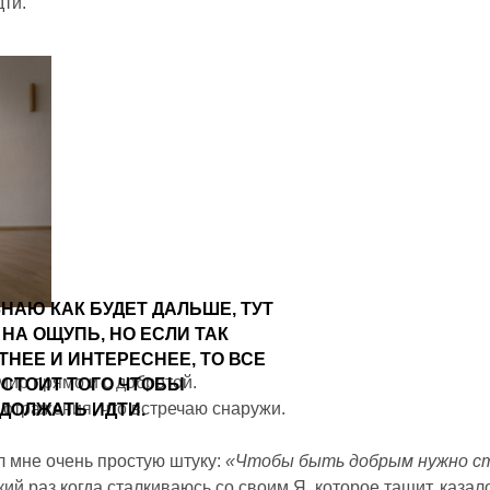
ти.
ЗНАЮ КАК БУДЕТ ДАЛЬШЕ, ТУТ
 НА ОЩУПЬ, НО ЕСЛИ ТАК
ТНЕЕ И ИНТЕРЕСНЕЕ, ТО ВСЕ
 мир прямо и с добротой.
 СТОИТ ТОГО ЧТОБЫ
е отражения, что встречаю снаружи.
ДОЛЖАТЬ ИДТИ.
л мне очень простую штуку:
«Чтобы быть добрым нужно с
кий раз когда сталкиваюсь со своим Я, которое тащит, каза