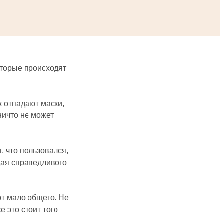
оторые происходят
 отпадают маски,
 ничто не может
, что пользовался,
дая справедливого
ют мало общего. Не
е это стоит того