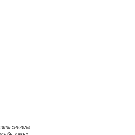
тать сначала
лось бы давно