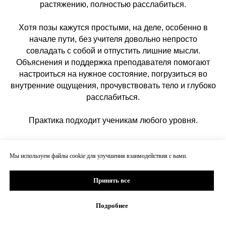
растяжению, полностью расслабиться.
Хотя позы кажутся простыми, на деле, особенно в
начале пути, без учителя довольно непросто
совладать с собой и отпустить лишние мысли.
Объяснения и поддержка преподавателя помогают
настроиться на нужное состояние, погрузиться во
внутренние ощущения, прочувствовать тело и глубоко
расслабиться.
Практика подходит ученикам любого уровня.
Все места на открытый класс со Светланой
забронированы, идет запись на Киртан ♥︎
Мы используем файлы сookie для улучшения взаимодействия с вами.
Принять все
18:00 – 19:00
18:00 – 19:00
Подробнее