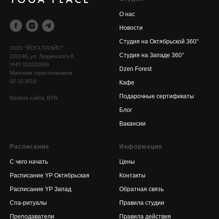
О нас
Новости
Cтудия на Октябрьской 360°
OOO "ЙОГА ПЛЭЙС"
Cтудия на Западе 360°
220140, ул. Лещинского 8,
УНП 193320699
Dzen Forest
Минским горисполкомом
02.10.2019
Кафе
Подарочные сертификаты
Валюта сайта: BYN
Блог
Вакансии
Расписание
Информация
С чего начать
Цены
Расписание YP Октябрьская
Контакты
Расписание YP Запад
Обратная связь
Спа-ритуалы
Правила студии
Преподаватели
Правила действия