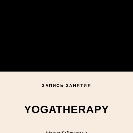
ОВОСТИ
РАСПИСАНИЕ
СПА-РИТУАЛЫ
ЦЕНЫ
Я
ПОДАРОЧНЫЕ СЕРТИФИКАТЫ
ЙОГА-ОНЛАЙН
DZEN F
ЗАПИСЬ ЗАНЯТИЯ
YOGATHERAPY