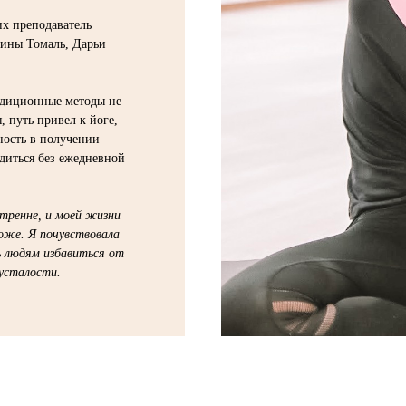
их преподаватель
тины Томаль, Дарьи
радиционные методы не
, путь привел к йоге,
ность в получении
диться без ежедневной
утренне, и моей жизни
тоже. Я почувствовала
ь людям избавиться от
 усталости.