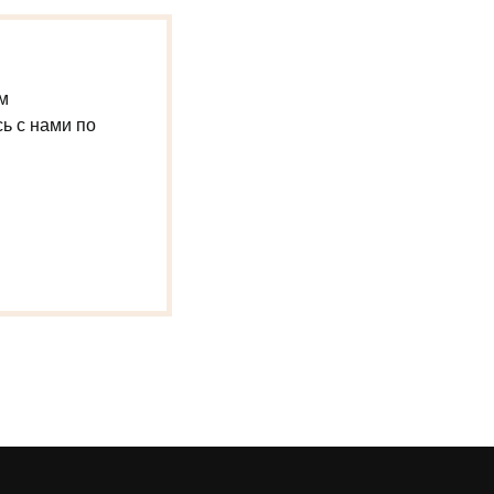
м
сь с нами по