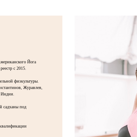
Американского Йога
реестр с 2015.
ельной физкультуры.
нстантинов, Журавлев,
 Индии.
й садханы под
 квалификации