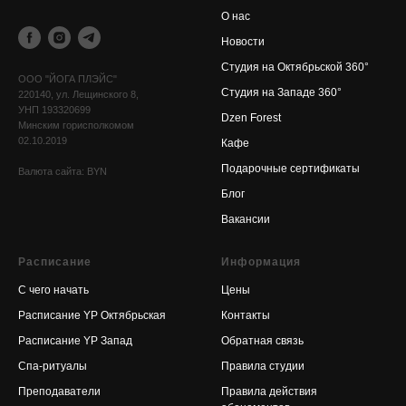
О нас
Новости
Cтудия на Октябрьской 360°
OOO "ЙОГА ПЛЭЙС"
Cтудия на Западе 360°
220140, ул. Лещинского 8,
УНП 193320699
Dzen Forest
Минским горисполкомом
02.10.2019
Кафе
Подарочные сертификаты
Валюта сайта: BYN
Блог
Вакансии
Расписание
Информация
С чего начать
Цены
Расписание YP Октябрьская
Контакты
Расписание YP Запад
Обратная связь
Спа-ритуалы
Правила студии
Преподаватели
Правила действия